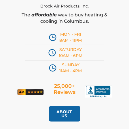
Brock Air Products, Inc.
The
affordable
way to buy heating &
cooling in Columbus.
MON - FRI
8AM - 11PM
SATURDAY
10AM - 6PM
SUNDAY
11AM - 4PM
25,000+
Reviews
ABOUT
US