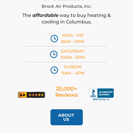
Brock Air Products, Inc.
The
affordable
way to buy heating &
cooling in Columbus.
MON - FRI
8AM - 11PM
SATURDAY
10AM - 6PM
SUNDAY
11AM - 4PM
25,000+
Reviews
ABOUT
US