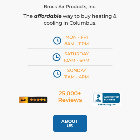
Brock Air Products, Inc.
The
affordable
way to buy heating &
cooling in Columbus.
MON - FRI
8AM - 11PM
SATURDAY
10AM - 6PM
SUNDAY
11AM - 4PM
25,000+
Reviews
ABOUT
US