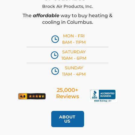
Brock Air Products, Inc.
The
affordable
way to buy heating &
cooling in Columbus.
MON - FRI
8AM - 11PM
SATURDAY
10AM - 6PM
SUNDAY
11AM - 4PM
25,000+
Reviews
ABOUT
US